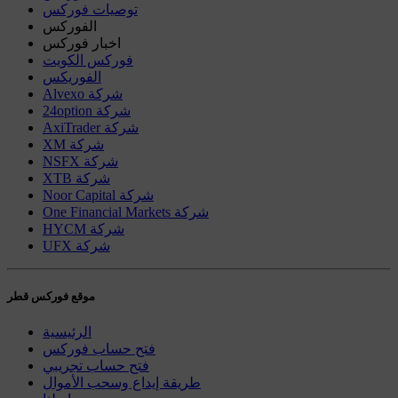
توصيات فوركس
الفوركس
اخبار فوركس
فوركس الكويت
الفوريكس
Alvexo شركة
24option شركة
AxiTrader شركة
XM شركة
NSFX شركة
XTB شركة
Noor Capital شركة
One Financial Markets شركة
HYCM شركة
UFX شركة
موقع فوركس قطر
الرئيسية
فتح حساب فوركس
فتح حساب تجريبي
طريقة إيداع وسحب الأموال